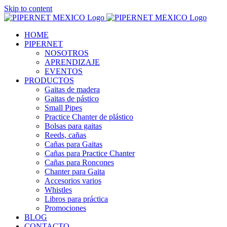
Skip to content
HOME
PIPERNET
NOSOTROS
APRENDIZAJE
EVENTOS
PRODUCTOS
Gaitas de madera
Gaitas de pástico
Small Pipes
Practice Chanter de plástico
Bolsas para gaitas
Reeds, cañas
Cañas para Gaitas
Cañas para Practice Chanter
Cañas para Roncones
Chanter para Gaita
Accesorios varios
Whistles
Libros para práctica
Promociones
BLOG
CONTACTO