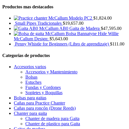
Productos mas destacados
Modelo PC2
$
1,824.00
Small Pipes Tradicionales
$
19,657.00
McCallum AB0 Gaita de Madera
$
47,595.00
Bolsa Bannatyne Hide Willie
McCallum Design:
$
5,643.00
Penny Whistle for Beginners (Libro de aprendizaje)
$
111.00
Categorias de productos
Accesorios varios
Accesorios y Mantenimiento
Bolsas
Estuches
Fundas y Cordones
Sopletes y Boquillas
Bolsas para gaitas
Cañas para Practice Chanter
Cañas para roncón (Drone Reeds)
Chanter para gaita
Chanter de madera para Gaita
Chanter de plastico para Gaita
Gaitas de madera