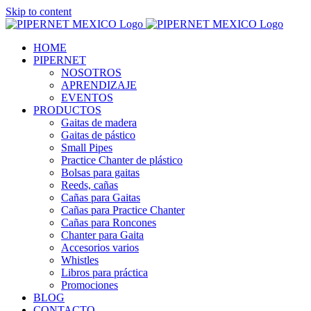
Skip to content
HOME
PIPERNET
NOSOTROS
APRENDIZAJE
EVENTOS
PRODUCTOS
Gaitas de madera
Gaitas de pástico
Small Pipes
Practice Chanter de plástico
Bolsas para gaitas
Reeds, cañas
Cañas para Gaitas
Cañas para Practice Chanter
Cañas para Roncones
Chanter para Gaita
Accesorios varios
Whistles
Libros para práctica
Promociones
BLOG
CONTACTO