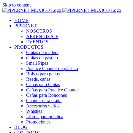
Skip to content
HOME
PIPERNET
NOSOTROS
APRENDIZAJE
EVENTOS
PRODUCTOS
Gaitas de madera
Gaitas de pástico
Small Pipes
Practice Chanter de plástico
Bolsas para gaitas
Reeds, cañas
Cañas para Gaitas
Cañas para Practice Chanter
Cañas para Roncones
Chanter para Gaita
Accesorios varios
Whistles
Libros para práctica
Promociones
BLOG
CONTACTO