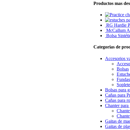
Productos mas des
RG Hardie P0
McCallum AB
Bolsa Sintét
Categorias de pro
Accesorios va
Acceso
Bolsas
Estuch
Fundas
Soplete
Bolsas para g
Cañas para Pr
Cañas para r
Chanter para 
Chante
Chanter
Gaitas de ma
Gaitas de pla