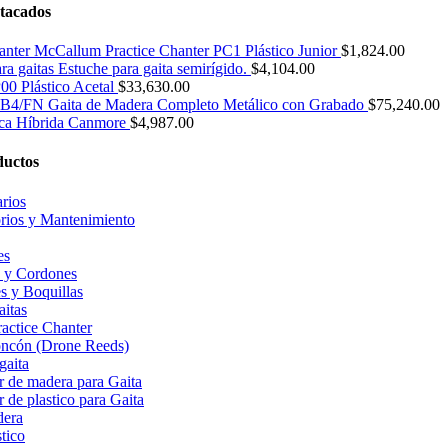
tacados
Practice Chanter PC1 Plástico Junior
$
1,824.00
Estuche para gaita semirígido.
$
4,104.00
0 Plástico Acetal
$
33,630.00
4/FN Gaita de Madera Completo Metálico con Grabado
$
75,240.00
ica Híbrida Canmore
$
4,987.00
ductos
rios
rios y Mantenimiento
es
 y Cordones
s y Boquillas
aitas
actice Chanter
oncón (Drone Reeds)
gaita
r de madera para Gaita
 de plastico para Gaita
dera
stico