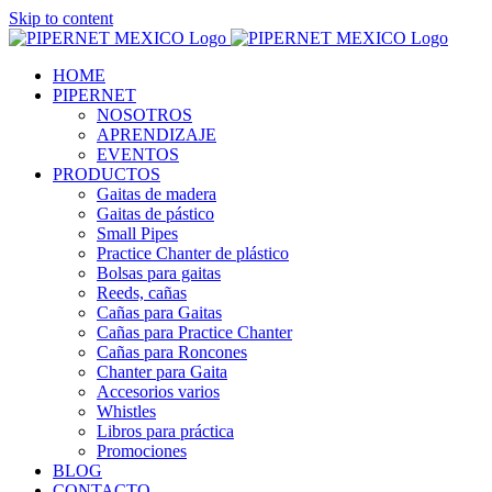
Skip to content
HOME
PIPERNET
NOSOTROS
APRENDIZAJE
EVENTOS
PRODUCTOS
Gaitas de madera
Gaitas de pástico
Small Pipes
Practice Chanter de plástico
Bolsas para gaitas
Reeds, cañas
Cañas para Gaitas
Cañas para Practice Chanter
Cañas para Roncones
Chanter para Gaita
Accesorios varios
Whistles
Libros para práctica
Promociones
BLOG
CONTACTO