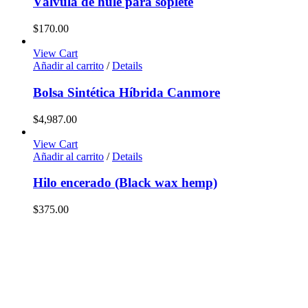
Válvula de hule para soplete
$
170.00
View Cart
Añadir al carrito
/
Details
Bolsa Sintética Híbrida Canmore
$
4,987.00
View Cart
Añadir al carrito
/
Details
Hilo encerado (Black wax hemp)
$
375.00