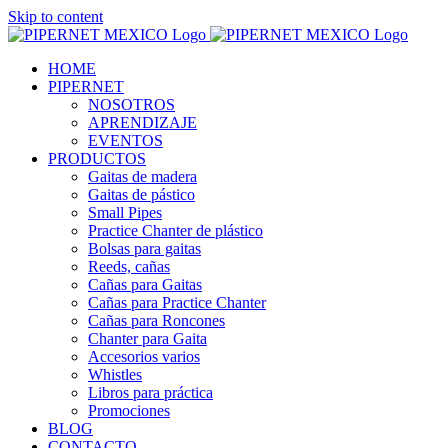
Skip to content
HOME
PIPERNET
NOSOTROS
APRENDIZAJE
EVENTOS
PRODUCTOS
Gaitas de madera
Gaitas de pástico
Small Pipes
Practice Chanter de plástico
Bolsas para gaitas
Reeds, cañas
Cañas para Gaitas
Cañas para Practice Chanter
Cañas para Roncones
Chanter para Gaita
Accesorios varios
Whistles
Libros para práctica
Promociones
BLOG
CONTACTO