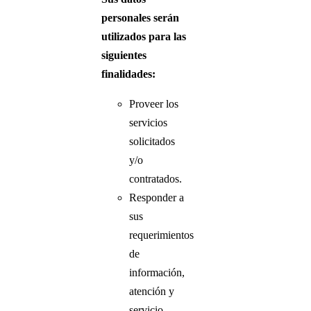
personales serán
utilizados para las
siguientes
finalidades:
Proveer los
servicios
solicitados
y/o
contratados.
Responder a
sus
requerimientos
de
información,
atención y
servicio