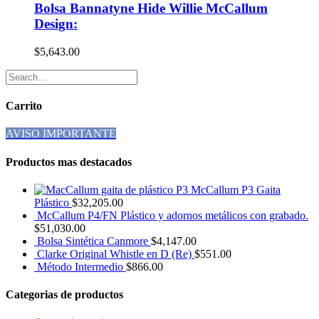
Bolsa Bannatyne Hide Willie McCallum
Design:
$
5,643.00
Carrito
AVISO IMPORTANTE
Productos mas destacados
McCallum P3 Gaita
Plástico
$
32,205.00
McCallum P4/FN Plástico y adornos metálicos con grabado.
$
51,030.00
Bolsa Sintética Canmore
$
4,147.00
Clarke Original Whistle en D (Re)
$
551.00
Método Intermedio
$
866.00
Categorias de productos