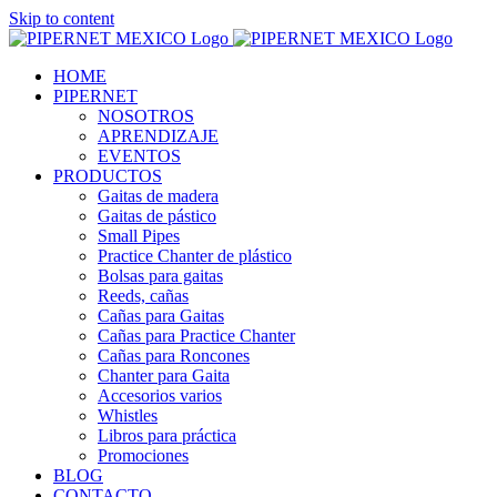
Skip to content
HOME
PIPERNET
NOSOTROS
APRENDIZAJE
EVENTOS
PRODUCTOS
Gaitas de madera
Gaitas de pástico
Small Pipes
Practice Chanter de plástico
Bolsas para gaitas
Reeds, cañas
Cañas para Gaitas
Cañas para Practice Chanter
Cañas para Roncones
Chanter para Gaita
Accesorios varios
Whistles
Libros para práctica
Promociones
BLOG
CONTACTO