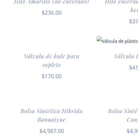
Hilo Amarillo (no encerado)
Hilo encera
he
$
236.00
$
37
Válvula de hule para
Válvula 
soplete
$
41
$
170.00
Bolsa Sintética Híbrida
Bolsa Sinté
Bannatyne
Can
$
4,987.00
$
4,9