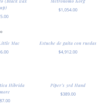
do (Black wax
Metrónomo Korg
mp)
$
1,054.00
5.00
Little Mac
Estuche de gaita con ruedas
6.00
$
4,912.00
tica Híbrida
Piper’s 3rd Hand
more
$
389.00
87.00