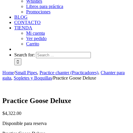
Whistles
Libros para práctica
Promociones
BLOG
CONTACTO
TIENDA
Mi cuenta
Ver pedido
Carrito
Search for:
Home
/
Small Pipes
,
Practice chanter (Practicadores)
,
Chanter para
gaita
,
Sopletes y Boquillas
/
Practice Goose Deluxe
Practice Goose Deluxe
$
4,322.00
Disponible para reserva