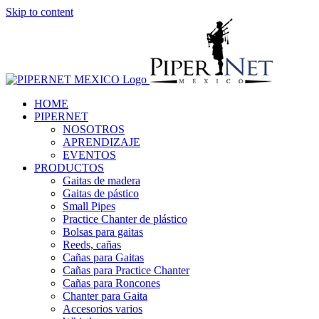
Skip to content
HOME
PIPERNET
NOSOTROS
APRENDIZAJE
EVENTOS
PRODUCTOS
Gaitas de madera
Gaitas de pástico
Small Pipes
Practice Chanter de plástico
Bolsas para gaitas
Reeds, cañas
Cañas para Gaitas
Cañas para Practice Chanter
Cañas para Roncones
Chanter para Gaita
Accesorios varios