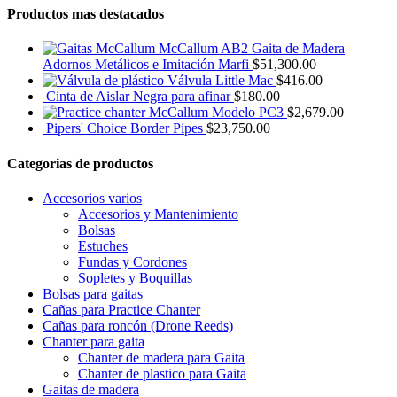
Productos mas destacados
McCallum AB2 Gaita de Madera
Adornos Metálicos e Imitación Marfi
$
51,300.00
Válvula Little Mac
$
416.00
Cinta de Aislar Negra para afinar
$
180.00
Modelo PC3
$
2,679.00
Pipers' Choice Border Pipes
$
23,750.00
Categorias de productos
Accesorios varios
Accesorios y Mantenimiento
Bolsas
Estuches
Fundas y Cordones
Sopletes y Boquillas
Bolsas para gaitas
Cañas para Practice Chanter
Cañas para roncón (Drone Reeds)
Chanter para gaita
Chanter de madera para Gaita
Chanter de plastico para Gaita
Gaitas de madera