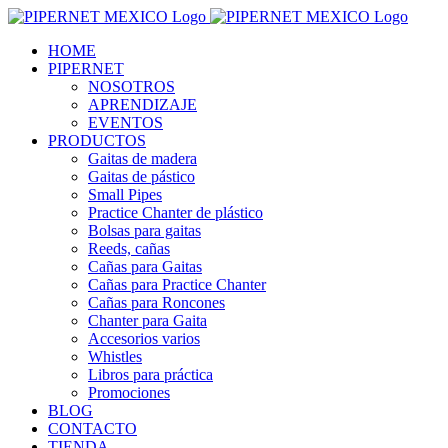
Skip
to
HOME
content
PIPERNET
NOSOTROS
APRENDIZAJE
EVENTOS
PRODUCTOS
Gaitas de madera
Gaitas de pástico
Small Pipes
Practice Chanter de plástico
Bolsas para gaitas
Reeds, cañas
Cañas para Gaitas
Cañas para Practice Chanter
Cañas para Roncones
Chanter para Gaita
Accesorios varios
Whistles
Libros para práctica
Promociones
BLOG
CONTACTO
TIENDA