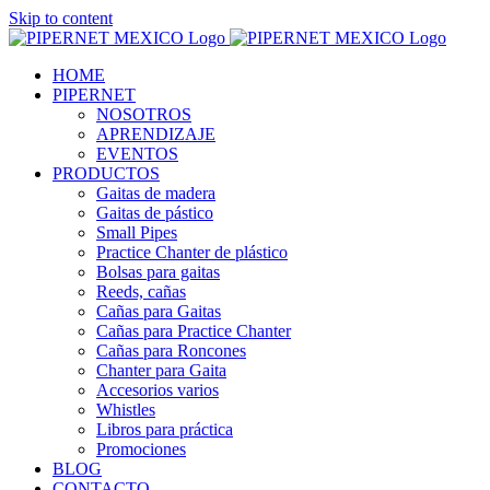
Skip to content
HOME
PIPERNET
NOSOTROS
APRENDIZAJE
EVENTOS
PRODUCTOS
Gaitas de madera
Gaitas de pástico
Small Pipes
Practice Chanter de plástico
Bolsas para gaitas
Reeds, cañas
Cañas para Gaitas
Cañas para Practice Chanter
Cañas para Roncones
Chanter para Gaita
Accesorios varios
Whistles
Libros para práctica
Promociones
BLOG
CONTACTO