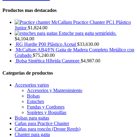
Productos mas destacados
Practice Chanter PC1 Plástico
Junior
$
1,824.00
Estuche para gaita semirígido.
$
4,104.00
RG Hardie P00 Plástico Acetal
$
33,630.00
McCallum AB4/FN Gaita de Madera Completo Metálico con
Grabado
$
75,240.00
Bolsa Sintética Híbrida Canmore
$
4,987.00
Categorias de productos
Accesorios varios
Accesorios y Mantenimiento
Bolsas
Estuches
Fundas y Cordones
Sopletes y Boquillas
Bolsas para gaitas
Cañas para Practice Chanter
Cañas para roncón (Drone Reeds)
Chanter para gaita