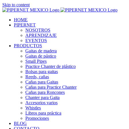
Skip to content
HOME
PIPERNET
NOSOTROS
APRENDIZAJE
EVENTOS
PRODUCTOS
Gaitas de madera
Gaitas de pástico
Small Pipes
Practice Chanter de plástico
Bolsas para gaitas
Reeds, cañas
Cañas para Gaitas
Cañas para Practice Chanter
Cañas para Roncones
Chanter para Gaita
Accesorios varios
Whistles
Libros para práctica
Promociones
BLOG
CONTACTO