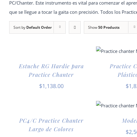
PC/Chanter. Este instrumento es vital para comenzar el aprend
que se llegue a tocar la gaita con precisión. Todos los Practi
Sort by
Default Order
Show
50 Products
Estuche RG Hardie para
Practice 
Practice Chanter
Plástic
$
1,138.00
$
1,8
PC4/C Practice Chanter
Mode
Largo de Colores
$
2,5