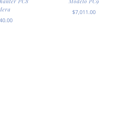
Chanter PC8
Modelo PC9
dera
$
7,011.00
40.00