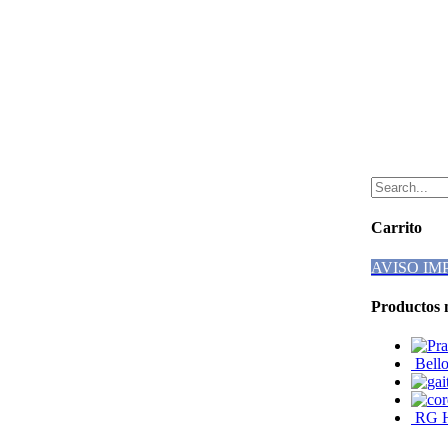
Carrito
AVISO I
Productos 
Bello
RG Ha