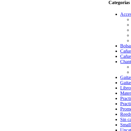
Categorias
Acces
Bolsa
Cañas
Cañas
Chant
Gaita
Gaitas
Libro
Mater
Pract
Pract
Prom
Reeds
Sin c
Small
Uncat