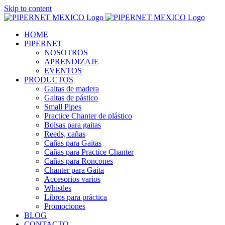
Skip to content
HOME
PIPERNET
NOSOTROS
APRENDIZAJE
EVENTOS
PRODUCTOS
Gaitas de madera
Gaitas de pástico
Small Pipes
Practice Chanter de plástico
Bolsas para gaitas
Reeds, cañas
Cañas para Gaitas
Cañas para Practice Chanter
Cañas para Roncones
Chanter para Gaita
Accesorios varios
Whistles
Libros para práctica
Promociones
BLOG
CONTACTO