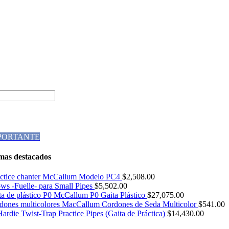
MPORTANTE
mas destacados
Modelo PC4
$
2,508.00
ws -Fuelle- para Small Pipes
$
5,502.00
McCallum P0 Gaita Plástico
$
27,075.00
Cordones de Seda Multicolor
$
541.00
rdie Twist-Trap Practice Pipes (Gaita de Práctica)
$
14,430.00