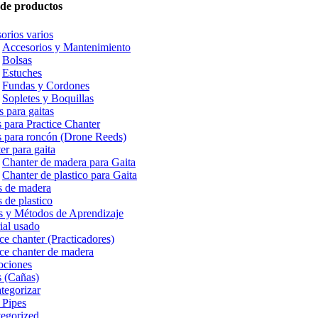
 de productos
orios varios
Accesorios y Mantenimiento
Bolsas
Estuches
Fundas y Cordones
Sopletes y Boquillas
s para gaitas
 para Practice Chanter
 para roncón (Drone Reeds)
er para gaita
Chanter de madera para Gaita
Chanter de plastico para Gaita
s de madera
 de plastico
s y Métodos de Aprendizaje
ial usado
ice chanter (Practicadores)
ice chanter de madera
ociones
 (Cañas)
ategorizar
 Pipes
egorized