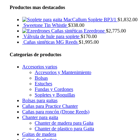
Productos mas destacados
Soplete BP3/1
$
1,832.00
Sweetone Tin Whistle
$
338.00
Cañas sintéticas Ezeedrone
$
2,775.00
Válvula de hule para soplete
$
170.00
Cañas sintéticas MG Reeds
$
1,995.00
Categorias de productos
Accesorios varios
Accesorios y Mantenimiento
Bolsas
Estuches
Fundas y Cordones
Sopletes y Boquillas
Bolsas para gaitas
Cañas para Practice Chanter
Cañas para roncón (Drone Reeds)
Chanter para gaita
Chanter de madera para Gaita
Chanter de plastico para Gaita
Gaitas de madera
Gaitas de plastico