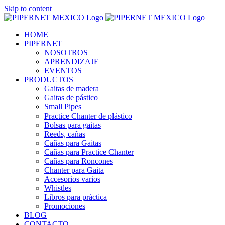
Skip to content
HOME
PIPERNET
NOSOTROS
APRENDIZAJE
EVENTOS
PRODUCTOS
Gaitas de madera
Gaitas de pástico
Small Pipes
Practice Chanter de plástico
Bolsas para gaitas
Reeds, cañas
Cañas para Gaitas
Cañas para Practice Chanter
Cañas para Roncones
Chanter para Gaita
Accesorios varios
Whistles
Libros para práctica
Promociones
BLOG
CONTACTO