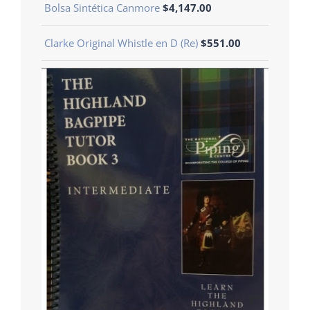
Bolsa Sintética Canmore
$
4,147.00
Clarke Original Whistle en D (Re)
$
551.00