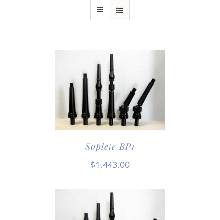
Soplete BP1
$
1,443.00