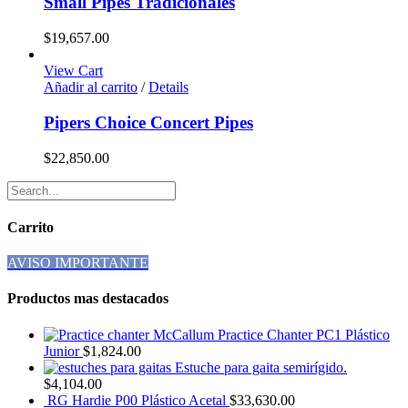
Small Pipes Tradicionales
$
19,657.00
View Cart
Añadir al carrito
/
Details
Pipers Choice Concert Pipes
$
22,850.00
Carrito
AVISO IMPORTANTE
Productos mas destacados
Practice Chanter PC1 Plástico
Junior
$
1,824.00
Estuche para gaita semirígido.
$
4,104.00
RG Hardie P00 Plástico Acetal
$
33,630.00