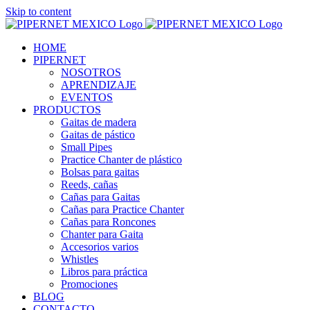
Skip to content
HOME
PIPERNET
NOSOTROS
APRENDIZAJE
EVENTOS
PRODUCTOS
Gaitas de madera
Gaitas de pástico
Small Pipes
Practice Chanter de plástico
Bolsas para gaitas
Reeds, cañas
Cañas para Gaitas
Cañas para Practice Chanter
Cañas para Roncones
Chanter para Gaita
Accesorios varios
Whistles
Libros para práctica
Promociones
BLOG
CONTACTO