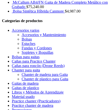
McCallum AB4/FN Gaita de Madera Completo Metálico con
Grabado
$
75,240.00
Bolsa Sintética Híbrida Canmore
$
4,987.00
Categorias de productos
Accesorios varios
Accesorios y Mantenimiento
Bolsas
Estuches
Fundas y Cordones
Sopletes y Boquillas
Bolsas para gaitas
Cañas para Practice Chanter
Cañas para roncón (Drone Reeds)
Chanter para gaita
Chanter de madera para Gaita
Chanter de plastico para Gaita
Gaitas de madera
Gaitas de plastico
Libros y Métodos de Aprendizaje
Material usado
Practice chanter (Practicadores)
Practice chanter de madera
Promociones