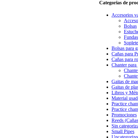
Categorias de pro
Accesorios va
Acceso
Bolsas
Estuch
Fundas
Soplete
Bolsas para g
Cañas para Pr
Cañas para r
Chanter para 
Chante
Chanter
Gaitas de ma
Gaitas de pla
Libros y Mét
Material usa
Practice chan
Practice chan
Promociones
Reeds (Cañas
Sin categoriz
Small Pipes
Uncategorize