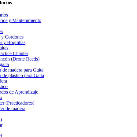
ductos
rios
rios y Mantenimiento
es
 y Cordones
s y Boquillas
aitas
actice Chanter
oncón (Drone Reeds)
gaita
r de madera para Gaita
 de plastico para Gaita
dera
stico
odos de Aprendizaje
do
ter (Practicadores)
ter de madera
)
ar
d