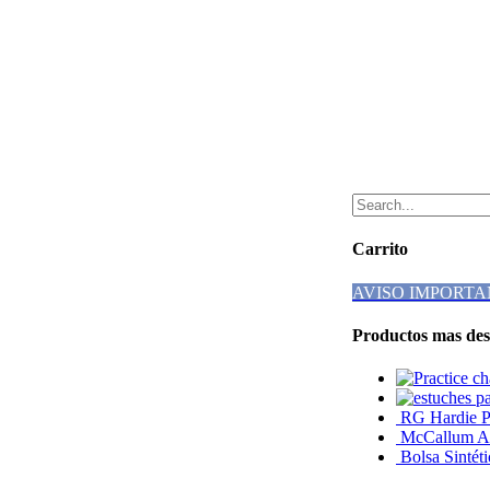
Carrito
AVISO IMPORTA
Productos mas des
RG Hardie P0
McCallum AB
Bolsa Sintét