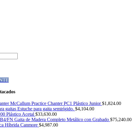
NTE
tacados
Practice Chanter PC1 Plástico Junior
$
1,824.00
Estuche para gaita semirígido.
$
4,104.00
0 Plástico Acetal
$
33,630.00
4/FN Gaita de Madera Completo Metálico con Grabado
$
75,240.00
ica Híbrida Canmore
$
4,987.00