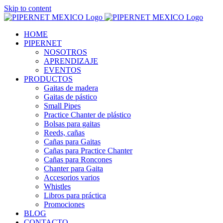
Skip to content
HOME
PIPERNET
NOSOTROS
APRENDIZAJE
EVENTOS
PRODUCTOS
Gaitas de madera
Gaitas de pástico
Small Pipes
Practice Chanter de plástico
Bolsas para gaitas
Reeds, cañas
Cañas para Gaitas
Cañas para Practice Chanter
Cañas para Roncones
Chanter para Gaita
Accesorios varios
Whistles
Libros para práctica
Promociones
BLOG
CONTACTO