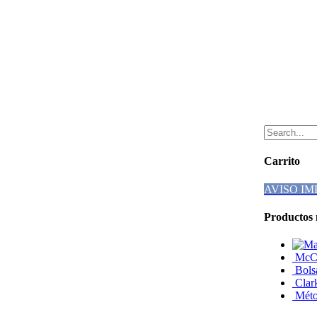
Carrito
AVISO I
Productos 
McCa
Bols
Clar
Méto