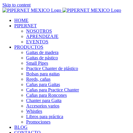
Skip to content
HOME
PIPERNET
NOSOTROS
APRENDIZAJE
EVENTOS
PRODUCTOS
Gaitas de madera
Gaitas de pástico
Small Pipes
Practice Chanter de plástico
Bolsas para gaitas
Reeds, cañas
Cañas para Gaitas
Cañas para Practice Chanter
Cañas para Roncones
Chanter para Gaita
Accesorios varios
Whistles
Libros para práctica
Promociones
BLOG
CONTACTO