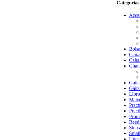
Categorias
Acces
Bolsa
Cañas
Cañas
Chant
Gaita
Gaita
Libro
Mater
Pract
Pract
Prom
Reed
Sin c
Small
Unca