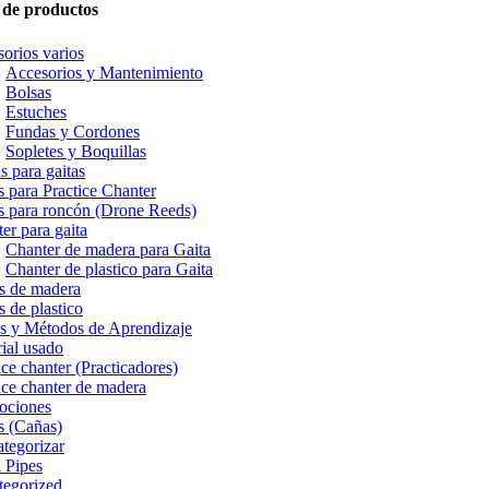
 de productos
orios varios
Accesorios y Mantenimiento
Bolsas
Estuches
Fundas y Cordones
Sopletes y Boquillas
s para gaitas
 para Practice Chanter
 para roncón (Drone Reeds)
er para gaita
Chanter de madera para Gaita
Chanter de plastico para Gaita
s de madera
s de plastico
s y Métodos de Aprendizaje
ial usado
ice chanter (Practicadores)
ice chanter de madera
ociones
s (Cañas)
ategorizar
 Pipes
tegorized