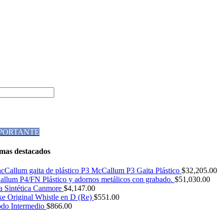
MPORTANTE
mas destacados
McCallum P3 Gaita Plástico
$
32,205.00
llum P4/FN Plástico y adornos metálicos con grabado.
$
51,030.00
a Sintética Canmore
$
4,147.00
ke Original Whistle en D (Re)
$
551.00
do Intermedio
$
866.00