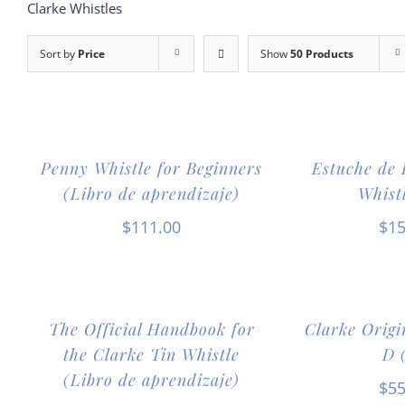
Clarke Whistles
Sort by
Price
Show
50 Products
Penny Whistle for Beginners
Estuche de 
(Libro de aprendizaje)
Whist
$
111.00
$
15
The Official Handbook for
Clarke Origi
the Clarke Tin Whistle
D 
(Libro de aprendizaje)
$
55