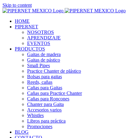
Skip to content
HOME
PIPERNET
NOSOTROS
APRENDIZAJE
EVENTOS
PRODUCTOS
Gaitas de madera
Gaitas de pástico
Small Pipes
Practice Chanter de plástico
Bolsas para gaitas
Reeds, cañas
Cañas para Gaitas
Cañas para Practice Chanter
Cañas para Roncones
Chanter para Gaita
Accesorios varios
Whistles
Libros para práctica
Promociones
BLOG
CONTACTO