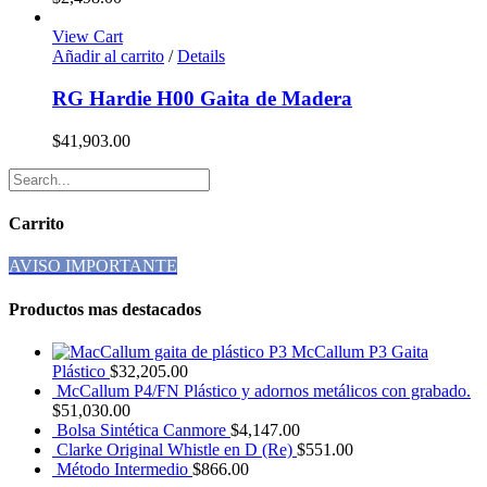
View Cart
Añadir al carrito
/
Details
RG Hardie H00 Gaita de Madera
$
41,903.00
Carrito
AVISO IMPORTANTE
Productos mas destacados
McCallum P3 Gaita
Plástico
$
32,205.00
McCallum P4/FN Plástico y adornos metálicos con grabado.
$
51,030.00
Bolsa Sintética Canmore
$
4,147.00
Clarke Original Whistle en D (Re)
$
551.00
Método Intermedio
$
866.00