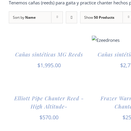
Tenemos cañas (reeds) para gaita y practice chanter hechos p
Sort by
Name
Show
50 Products
Cañas sintéticas MG Reeds
Cañas sintét
$
1,995.00
$
2,7
Elliott Pipe Chanter Reed -
Frazer Warn
High Altitude-
Chant
$
570.00
$
25