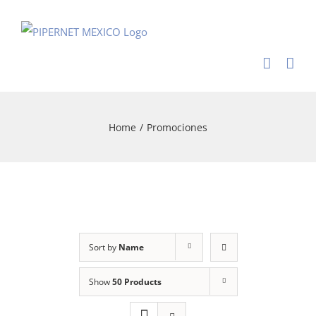
Skip
to
content
Home
/
Promociones
Sort by
Name
Show
50 Products