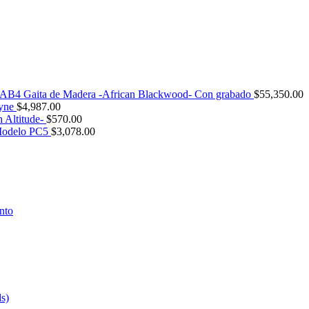
AB4 Gaita de Madera -African Blackwood- Con grabado
$
55,350.00
tyne
$
4,987.00
 Altitude-
$
570.00
odelo PC5
$
3,078.00
nto
s)