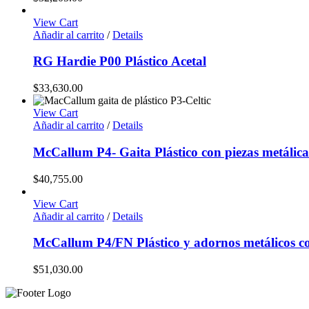
View Cart
Añadir al carrito
/
Details
RG Hardie P00 Plástico Acetal
$
33,630.00
View Cart
Añadir al carrito
/
Details
McCallum P4- Gaita Plástico con piezas metálic
$
40,755.00
View Cart
Añadir al carrito
/
Details
McCallum P4/FN Plástico y adornos metálicos c
$
51,030.00