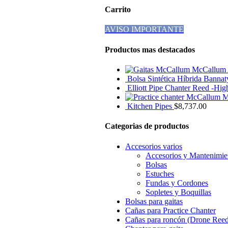
Carrito
AVISO IMPORTANTE
Productos mas destacados
McCallum 
Bolsa Sintética Híbrida Banna
Elliott Pipe Chanter Reed -High
M
Kitchen Pipes
$
8,737.00
Categorias de productos
Accesorios varios
Accesorios y Mantenimie
Bolsas
Estuches
Fundas y Cordones
Sopletes y Boquillas
Bolsas para gaitas
Cañas para Practice Chanter
Cañas para roncón (Drone Reed