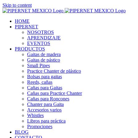
Skip to content
HOME
PIPERNET
NOSOTROS
APRENDIZAJE
EVENTOS
PRODUCTOS
Gaitas de madera
Gaitas de pástico
Small Pipes
Practice Chanter de plástico
Bolsas para gaitas
Reeds, cañas
Cañas para Gaitas
Cañas para Practice Chanter
Cañas para Roncones
Chanter para Gaita
Accesorios varios
Whistles
Libros para práctica
Promociones
BLOG
CONTACTO