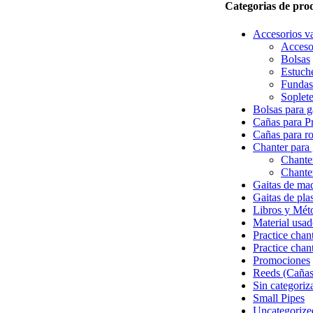
Categorias de pro
Accesorios va
Acceso
Bolsas
Estuch
Fundas
Soplete
Bolsas para g
Cañas para Pr
Cañas para r
Chanter para 
Chante
Chanter
Gaitas de ma
Gaitas de pla
Libros y Mét
Material usa
Practice chan
Practice chan
Promociones
Reeds (Cañas
Sin categoriz
Small Pipes
Uncategorize