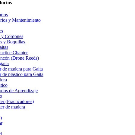
ductos
rios
rios y Mantenimiento
es
 y Cordones
s y Boquillas
aitas
actice Chanter
oncón (Drone Reeds)
gaita
r de madera para Gaita
 de plastico para Gaita
dera
stico
odos de Aprendizaje
do
ter (Practicadores)
ter de madera
)
ar
d