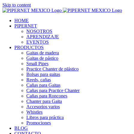
Skip to content
HOME
PIPERNET
NOSOTROS
APRENDIZAJE
EVENTOS
PRODUCTOS
Gaitas de madera
Gaitas de pástico
Small Pipes
Practice Chanter de plástico
Bolsas para gaitas
Reeds, cañas
Cañas para Gaitas
Cañas para Practice Chanter
Cañas para Roncones
Chanter para Gaita
Accesorios varios
Whistles
Libros para práctica
Promociones
BLOG
CONTACTO