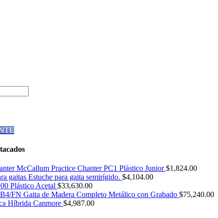
NTE
tacados
Practice Chanter PC1 Plástico Junior
$
1,824.00
Estuche para gaita semirígido.
$
4,104.00
0 Plástico Acetal
$
33,630.00
4/FN Gaita de Madera Completo Metálico con Grabado
$
75,240.00
ica Híbrida Canmore
$
4,987.00