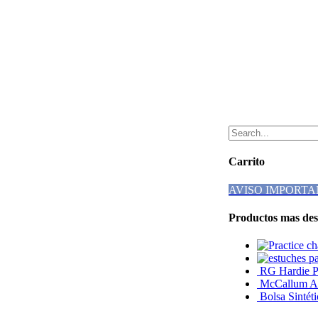
Carrito
AVISO IMPORTA
Productos mas des
RG Hardie P0
McCallum AB
Bolsa Sintét