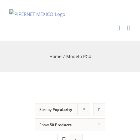
Skip
to
content
Home
/
Modelo PC4
Sort by
Popularity
Show
50 Products