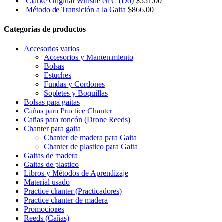
Clarke Original Whistle en C (Do)
$
551.00
Método de Transición a la Gaita
$
866.00
Categorias de productos
Accesorios varios
Accesorios y Mantenimiento
Bolsas
Estuches
Fundas y Cordones
Sopletes y Boquillas
Bolsas para gaitas
Cañas para Practice Chanter
Cañas para roncón (Drone Reeds)
Chanter para gaita
Chanter de madera para Gaita
Chanter de plastico para Gaita
Gaitas de madera
Gaitas de plastico
Libros y Métodos de Aprendizaje
Material usado
Practice chanter (Practicadores)
Practice chanter de madera
Promociones
Reeds (Cañas)