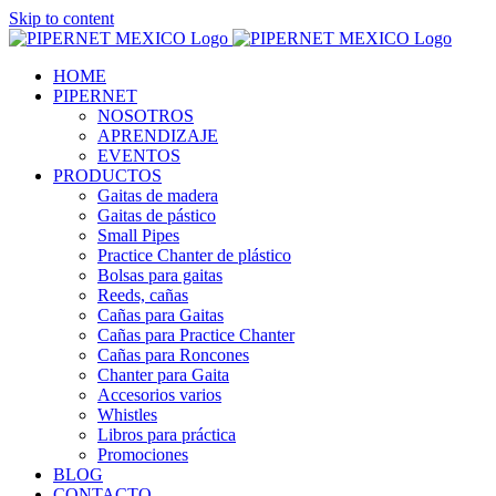
Skip to content
HOME
PIPERNET
NOSOTROS
APRENDIZAJE
EVENTOS
PRODUCTOS
Gaitas de madera
Gaitas de pástico
Small Pipes
Practice Chanter de plástico
Bolsas para gaitas
Reeds, cañas
Cañas para Gaitas
Cañas para Practice Chanter
Cañas para Roncones
Chanter para Gaita
Accesorios varios
Whistles
Libros para práctica
Promociones
BLOG
CONTACTO