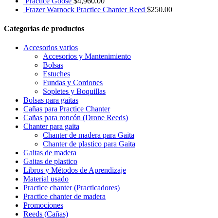
Practice Goose
$
4,960.00
Frazer Warnock Practice Chanter Reed
$
250.00
Categorias de productos
Accesorios varios
Accesorios y Mantenimiento
Bolsas
Estuches
Fundas y Cordones
Sopletes y Boquillas
Bolsas para gaitas
Cañas para Practice Chanter
Cañas para roncón (Drone Reeds)
Chanter para gaita
Chanter de madera para Gaita
Chanter de plastico para Gaita
Gaitas de madera
Gaitas de plastico
Libros y Métodos de Aprendizaje
Material usado
Practice chanter (Practicadores)
Practice chanter de madera
Promociones
Reeds (Cañas)