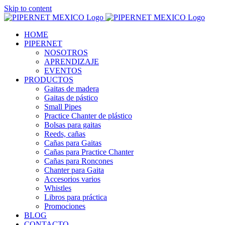
Skip to content
HOME
PIPERNET
NOSOTROS
APRENDIZAJE
EVENTOS
PRODUCTOS
Gaitas de madera
Gaitas de pástico
Small Pipes
Practice Chanter de plástico
Bolsas para gaitas
Reeds, cañas
Cañas para Gaitas
Cañas para Practice Chanter
Cañas para Roncones
Chanter para Gaita
Accesorios varios
Whistles
Libros para práctica
Promociones
BLOG
CONTACTO