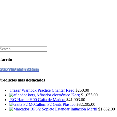
Carrito
AVISO IMPORTANTE
Productos mas destacados
Frazer Warnock Practice Chanter Reed
$
250.00
Afinador electrónico Korg
$
1,055.00
RG Hardie H00 Gaita de Madera
$
41,903.00
McCallum P2 Gaita Plástico
$
32,205.00
BP3/2 Soplete Estandar Imitación Marfil
$
1,832.00