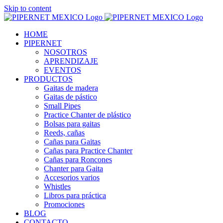
Skip to content
HOME
PIPERNET
NOSOTROS
APRENDIZAJE
EVENTOS
PRODUCTOS
Gaitas de madera
Gaitas de pástico
Small Pipes
Practice Chanter de plástico
Bolsas para gaitas
Reeds, cañas
Cañas para Gaitas
Cañas para Practice Chanter
Cañas para Roncones
Chanter para Gaita
Accesorios varios
Whistles
Libros para práctica
Promociones
BLOG
CONTACTO