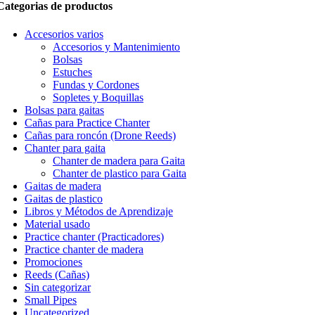
Categorias de productos
Accesorios varios
Accesorios y Mantenimiento
Bolsas
Estuches
Fundas y Cordones
Sopletes y Boquillas
Bolsas para gaitas
Cañas para Practice Chanter
Cañas para roncón (Drone Reeds)
Chanter para gaita
Chanter de madera para Gaita
Chanter de plastico para Gaita
Gaitas de madera
Gaitas de plastico
Libros y Métodos de Aprendizaje
Material usado
Practice chanter (Practicadores)
Practice chanter de madera
Promociones
Reeds (Cañas)
Sin categorizar
Small Pipes
Uncategorized