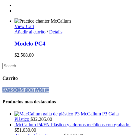
View Cart
Añadir al carrito
/
Details
Modelo PC4
$
2,508.00
Carrito
AVISO IMPORTANTE
Productos mas destacados
McCallum P3 Gaita
Plástico
$
32,205.00
McCallum P4/FN Plástico y adornos metálicos con grabado.
$
51,030.00