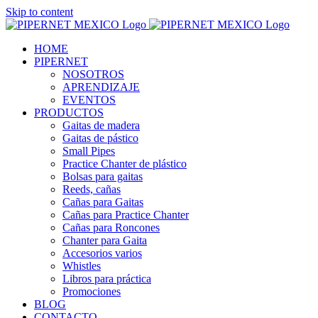
Skip to content
HOME
PIPERNET
NOSOTROS
APRENDIZAJE
EVENTOS
PRODUCTOS
Gaitas de madera
Gaitas de pástico
Small Pipes
Practice Chanter de plástico
Bolsas para gaitas
Reeds, cañas
Cañas para Gaitas
Cañas para Practice Chanter
Cañas para Roncones
Chanter para Gaita
Accesorios varios
Whistles
Libros para práctica
Promociones
BLOG
CONTACTO