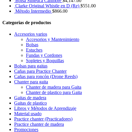
Bolsa Sintética Canmore
$
4,147.00
Clarke Original Whistle en D (Re)
$
551.00
Método Intermedio
$
866.00
Categorias de productos
Accesorios varios
Accesorios y Mantenimiento
Bolsas
Estuches
Fundas y Cordones
Sopletes y Boquillas
Bolsas para gaitas
Cañas para Practice Chanter
Cañas para roncón (Drone Reeds)
Chanter para gaita
Chanter de madera para Gaita
Chanter de plastico para Gaita
Gaitas de madera
Gaitas de plastico
Libros y Métodos de Aprendizaje
Material usado
Practice chanter (Practicadores)
Practice chanter de madera
Promociones