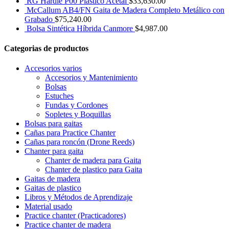
RG Hardie P00 Plástico Acetal
$
33,630.00
McCallum AB4/FN Gaita de Madera Completo Metálico con
Grabado
$
75,240.00
Bolsa Sintética Híbrida Canmore
$
4,987.00
Categorias de productos
Accesorios varios
Accesorios y Mantenimiento
Bolsas
Estuches
Fundas y Cordones
Sopletes y Boquillas
Bolsas para gaitas
Cañas para Practice Chanter
Cañas para roncón (Drone Reeds)
Chanter para gaita
Chanter de madera para Gaita
Chanter de plastico para Gaita
Gaitas de madera
Gaitas de plastico
Libros y Métodos de Aprendizaje
Material usado
Practice chanter (Practicadores)
Practice chanter de madera