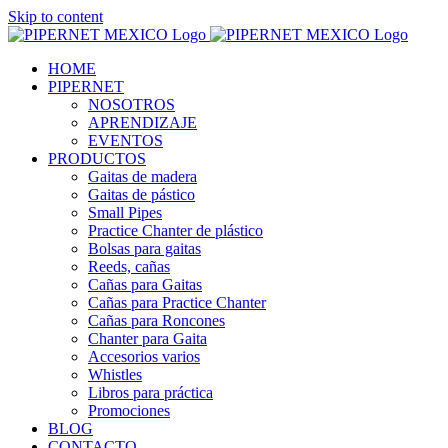
Skip to content
HOME
PIPERNET
NOSOTROS
APRENDIZAJE
EVENTOS
PRODUCTOS
Gaitas de madera
Gaitas de pástico
Small Pipes
Practice Chanter de plástico
Bolsas para gaitas
Reeds, cañas
Cañas para Gaitas
Cañas para Practice Chanter
Cañas para Roncones
Chanter para Gaita
Accesorios varios
Whistles
Libros para práctica
Promociones
BLOG
CONTACTO