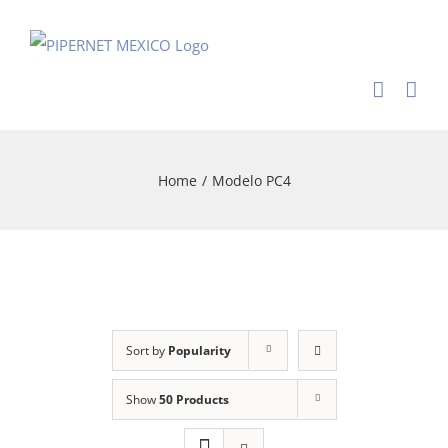
Skip
to
content
Home
/
Modelo PC4
Sort by
Popularity
Show
50 Products