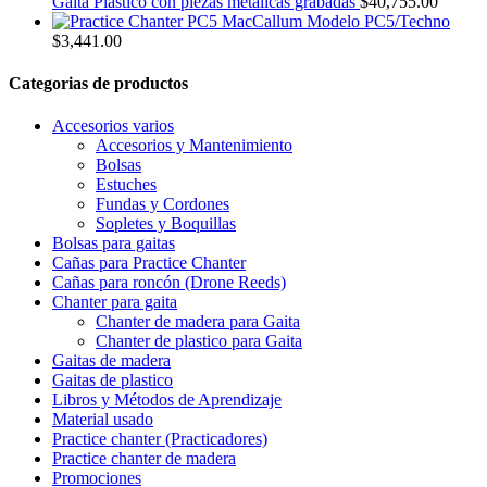
Gaita Plástico con piezas metálicas grabadas
$
40,755.00
Modelo PC5/Techno
$
3,441.00
Categorias de productos
Accesorios varios
Accesorios y Mantenimiento
Bolsas
Estuches
Fundas y Cordones
Sopletes y Boquillas
Bolsas para gaitas
Cañas para Practice Chanter
Cañas para roncón (Drone Reeds)
Chanter para gaita
Chanter de madera para Gaita
Chanter de plastico para Gaita
Gaitas de madera
Gaitas de plastico
Libros y Métodos de Aprendizaje
Material usado
Practice chanter (Practicadores)
Practice chanter de madera
Promociones