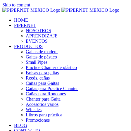
Skip to content
HOME
PIPERNET
NOSOTROS
APRENDIZAJE
EVENTOS
PRODUCTOS
Gaitas de madera
Gaitas de pástico
Small Pipes
Practice Chanter de plástico
Bolsas para gaitas
Reeds, cañas
Cañas para Gaitas
Cañas para Practice Chanter
Cañas para Roncones
Chanter para Gaita
Accesorios varios
Whistles
Libros para práctica
Promociones
BLOG
CONTACTO