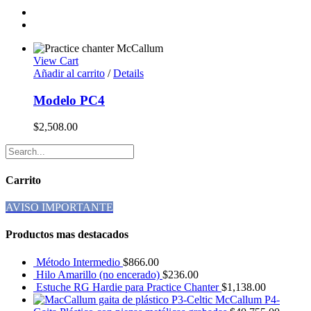
View Cart
Añadir al carrito
/
Details
Modelo PC4
$
2,508.00
Carrito
AVISO IMPORTANTE
Productos mas destacados
Método Intermedio
$
866.00
Hilo Amarillo (no encerado)
$
236.00
Estuche RG Hardie para Practice Chanter
$
1,138.00
McCallum P4-