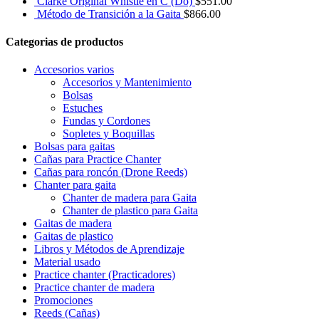
Clarke Original Whistle en C (Do)
$
551.00
Método de Transición a la Gaita
$
866.00
Categorias de productos
Accesorios varios
Accesorios y Mantenimiento
Bolsas
Estuches
Fundas y Cordones
Sopletes y Boquillas
Bolsas para gaitas
Cañas para Practice Chanter
Cañas para roncón (Drone Reeds)
Chanter para gaita
Chanter de madera para Gaita
Chanter de plastico para Gaita
Gaitas de madera
Gaitas de plastico
Libros y Métodos de Aprendizaje
Material usado
Practice chanter (Practicadores)
Practice chanter de madera
Promociones
Reeds (Cañas)