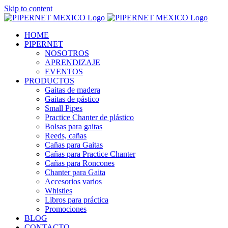
Skip to content
HOME
PIPERNET
NOSOTROS
APRENDIZAJE
EVENTOS
PRODUCTOS
Gaitas de madera
Gaitas de pástico
Small Pipes
Practice Chanter de plástico
Bolsas para gaitas
Reeds, cañas
Cañas para Gaitas
Cañas para Practice Chanter
Cañas para Roncones
Chanter para Gaita
Accesorios varios
Whistles
Libros para práctica
Promociones
BLOG
CONTACTO