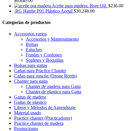
$
6,840.00
Aceite para madera. Bore Oil.
$
236.00
RG Hardie P01 Plástico Acetal
$
30,248.00
Categorias de productos
Accesorios varios
Accesorios y Mantenimiento
Bolsas
Estuches
Fundas y Cordones
Sopletes y Boquillas
Bolsas para gaitas
Cañas para Practice Chanter
Cañas para roncón (Drone Reeds)
Chanter para gaita
Chanter de madera para Gaita
Chanter de plastico para Gaita
Gaitas de madera
Gaitas de plastico
Libros y Métodos de Aprendizaje
Material usado
Practice chanter (Practicadores)
Practice chanter de madera
Promociones