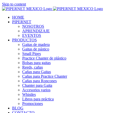
Skip to content
HOME
PIPERNET
NOSOTROS
APRENDIZAJE
EVENTOS
PRODUCTOS
Gaitas de madera
Gaitas de pástico
Small Pipes
Practice Chanter de plástico
Bolsas para gaitas
Reeds, cañas
Cañas para Gaitas
Cañas para Practice Chanter
Cañas para Roncones
Chanter para Gaita
Accesorios varios
Whistles
Libros para práctica
Promociones
BLOG
CONTACTO